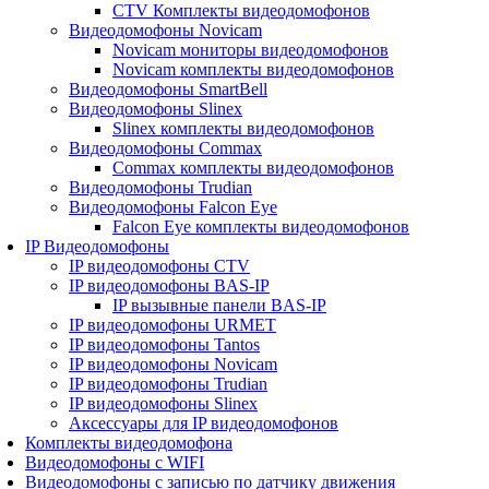
CTV Комплекты видеодомофонов
Видеодомофоны Novicam
Novicam мониторы видеодомофонов
Novicam комплекты видеодомофонов
Видеодомофоны SmartBell
Видеодомофоны Slinex
Slinex комплекты видеодомофонов
Видеодомофоны Commax
Commax комплекты видеодомофонов
Видеодомофоны Trudian
Видеодомофоны Falcon Eye
Falcon Eye комплекты видеодомофонов
IP Видеодомофоны
IP видеодомофоны CTV
IP видеодомофоны BAS-IP
IP вызывные панели BAS-IP
IP видеодомофоны URMET
IP видеодомофоны Tantos
IP видеодомофоны Novicam
IP видеодомофоны Trudian
IP видеодомофоны Slinex
Аксессуары для IP видеодомофонов
Комплекты видеодомофона
Видеодомофоны с WIFI
Видеодомофоны с записью по датчику движения