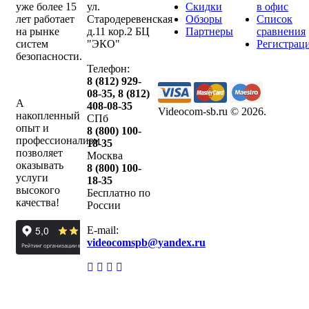
уже более 15
ул.
Скидки
в офис
лет работает
Стародеревенская
Обзоры
Список
на рынке
д.11 кор.2 БЦ
Партнеры
сравнения
систем
"ЭКО"
Регистрац
безопасности.
Телефон:
8 (812) 929-
08-35
,
8 (812)
А
408-08-35
Videocom-sb.ru © 2026
.
накопленный
СПб
опыт и
8 (800) 100-
профессионализм
18-35
позволяет
Москва
оказывать
8 (800) 100-
услуги
18-35
высокого
Бесплатно по
качества!
России
E-mail:
videocomspb@yandex.ru