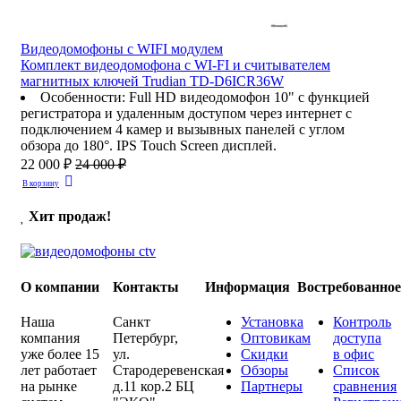
Видеодомофоны c WIFI модулем
Комплект видеодомофона с WI-FI и считывателем
магнитных ключей Trudian TD-D6ICR36W
Особенности
:
Full HD видеодомофон 10" с функцией
регистратора и удаленным доступом через интернет с
подключением 4 камер и вызывных панелей с углом
обзора до 180°. IPS Touch Screen дисплей.
22 000 ₽
24 000 ₽
В корзину
Хит продаж!
О компании
Контакты
Информация
Востребованно
Наша
Санкт
Установка
Контроль
компания
Петербург
,
Оптовикам
доступа
уже более 15
ул.
Скидки
в офис
лет работает
Стародеревенская
Обзоры
Список
на рынке
д.11 кор.2 БЦ
Партнеры
сравнения