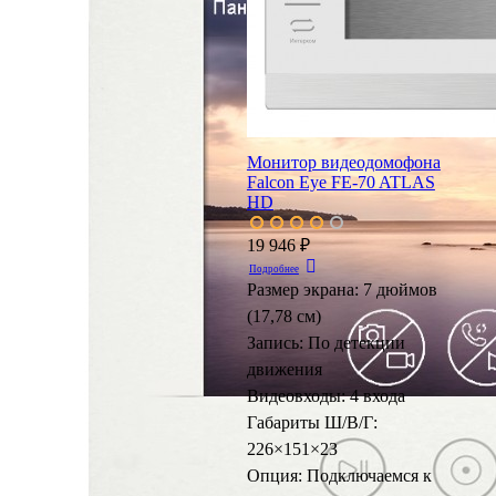
Монитор видеодомофона
Falcon Eye FE-70 ATLAS
HD
19 946 ₽
Подробнее
Размер экрана:
7 дюймов
(17,78 см)
Запись:
По детекции
движения
Видеовходы:
4 входа
Габариты Ш/В/Г:
226×151×2З
Опция:
Подключаемся к