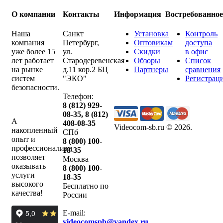
О компании
Контакты
Информация
Востребованно
Наша
Санкт
Установка
Контроль
компания
Петербург
,
Оптовикам
доступа
уже более 15
ул.
Скидки
в офис
лет работает
Стародеревенская
Обзоры
Список
на рынке
д.11 кор.2 БЦ
Партнеры
сравнения
систем
"ЭКО"
Регистрац
безопасности.
Телефон:
8 (812) 929-
08-35
,
8 (812)
А
408-08-35
Videocom-sb.ru © 2026
.
накопленный
СПб
опыт и
8 (800) 100-
профессионализм
18-35
позволяет
Москва
оказывать
8 (800) 100-
услуги
18-35
высокого
Бесплатно по
качества!
России
E-mail:
videocomspb@yandex.ru