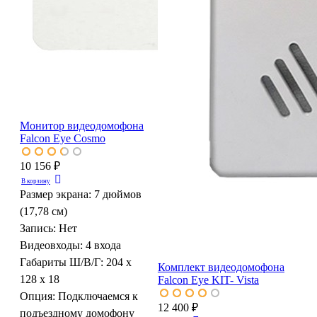
Монитор видеодомофона
Falcon Eye Cosmo
10 156 ₽
В корзину
Размер экрана:
7 дюймов
(17,78 см)
Запись:
Нет
Видеовходы:
4 входа
Габариты Ш/В/Г:
204 х
Комплект видеодомофона
128 х 18
Falcon Eye KIT- Vista
Опция:
Подключаемся к
12 400 ₽
подъездному домофону