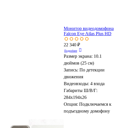
Монитор видеодомофона
Falcon Eye Atlas Plus HD
22 340 ₽
Подробнее
Размер экрана:
10.1
дюймов (25 см)
Запись:
По детекции
движения
Видеовходы:
4 входа
Габариты Ш/В/Г:
284х194х26
Опция:
Подключаемся к
подъездному домофону