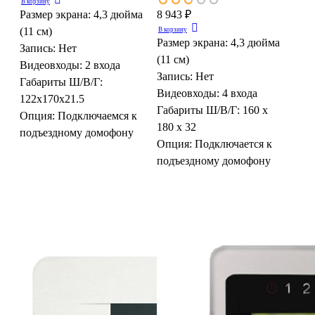
В корзину
Размер экрана:
4,3 дюйма
8 943 ₽
(11 см)
В корзину
Размер экрана:
4,3 дюйма
Запись:
Нет
(11 см)
Видеовходы:
2 входа
Запись:
Нет
Габариты Ш/В/Г:
Видеовходы:
4 входа
122x170x21.5
Габариты Ш/В/Г:
160 х
Опция:
Подключаемся к
180 х 32
подъездному домофону
Опция:
Подключается к
подъездному домофону