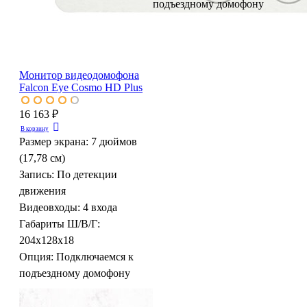
подъездному домофону
Монитор видеодомофона
Falcon Eye Cosmo HD Plus
16 163 ₽
В корзину
Размер экрана:
7 дюймов
(17,78 см)
Запись:
По детекции
движения
Видеовходы:
4 входа
Габариты Ш/В/Г:
204x128x18
Опция:
Подключаемся к
подъездному домофону