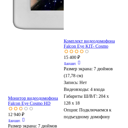
Комплект видеодомофона
Falcon Eye KIT- Cosmo
15 400 ₽
В корзину
Размер экрана:
7 дюймов
(17,78 см)
Запись:
Нет
Видеовходы:
4 входа
Габариты Ш/В/Г:
204 х
Монитор видеодомофона
128 х 18
Falcon Eye Cosmo HD
Опция:
Подключаемся к
12 940 ₽
подъездному домофону
В корзину
Размер экрана:
7 дюймов