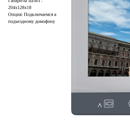
Габариты Ш/В/Г:
204x128x18
Опция:
Подключаемся к
подъездному домофону