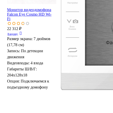
Монитор видеодомофона
Falcon Eye Cosmo HD Wi-
Fi
22 312 ₽
В корзину
Размер экрана:
7 дюймов
(17,78 см)
Запись:
По детекции
движения
Видеовходы:
4 входа
Габариты Ш/В/Г:
204x128x18
Опция:
Подключаемся к
подъездному домофону