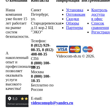
О компании
Контакты
Информация
Востребованно
Наша
Санкт
Установка
Контроль
компания
Петербург
,
Оптовикам
доступа
уже более 15
ул.
Скидки
в офис
лет работает
Стародеревенская
Обзоры
Список
на рынке
д.11 кор.2 БЦ
Партнеры
сравнения
систем
"ЭКО"
Регистрац
безопасности.
Телефон:
8 (812) 929-
08-35
,
8 (812)
А
408-08-35
Videocom-sb.ru © 2026
.
накопленный
СПб
опыт и
8 (800) 100-
профессионализм
18-35
позволяет
Москва
оказывать
8 (800) 100-
услуги
18-35
высокого
Бесплатно по
качества!
России
E-mail:
videocomspb@yandex.ru