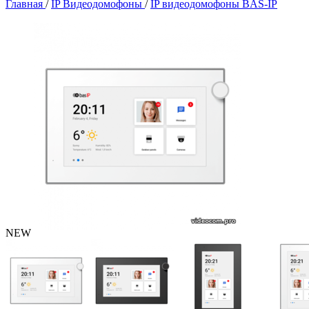
Главная
/
IP Видеодомофоны
/
IP видеодомофоны BAS-IP
NEW