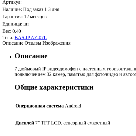
Артикул
:
Наличие
:
Под заказ 1-3 дня
Гарантия
:
12 месяцев
Единица
:
шт
Вес
:
0.40
Теги:
BAS-IP AZ-07L
Описание
Отзывы
Изображения
Описание
7 дюймовый IP видеодомофон с настенным горизонтальн
подключением 32 камер, памятью для фото/видео и автоо
Общие характеристики
Оперционная система
Android
Дисплей
7” TFT LCD, сенсорный емкостный