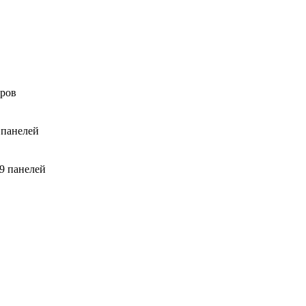
оров
 панелей
9 панелей