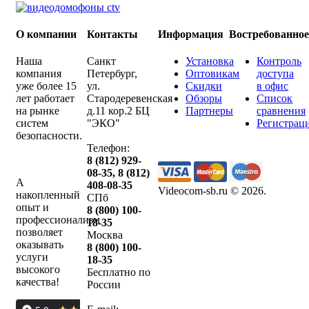
О компании
Контакты
Информация
Востребованно
Наша
Санкт
Установка
Контроль
компания
Петербург
,
Оптовикам
доступа
уже более 15
ул.
Скидки
в офис
лет работает
Стародеревенская
Обзоры
Список
на рынке
д.11 кор.2 БЦ
Партнеры
сравнения
систем
"ЭКО"
Регистрац
безопасности.
Телефон:
8 (812) 929-
08-35
,
8 (812)
А
408-08-35
Videocom-sb.ru © 2026
.
накопленный
СПб
опыт и
8 (800) 100-
профессионализм
18-35
позволяет
Москва
оказывать
8 (800) 100-
услуги
18-35
высокого
Бесплатно по
качества!
России