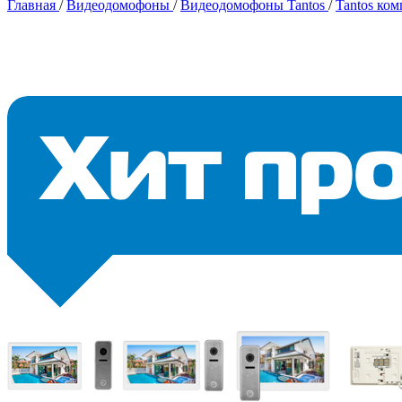
Главная
/
Видеодомофоны
/
Видеодомофоны Tantos
/
Tantos ко