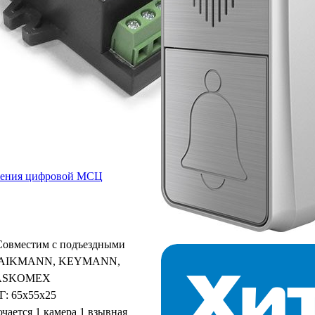
жения цифровой МСЦ
Совместим с подъездными
RAIKMANN, KEYMANN,
ASKOMEX
Г:
65х55х25
чается 1 камера 1 взывная