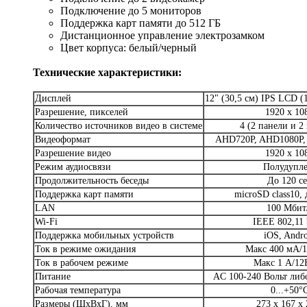
Подключение до 5 мониторов
Поддержка карт памяти до 512 ГБ
Дистанционное управление электрозамком
Цвет корпуса: белый/черный
Технические характеристики:
Дисплей
12" (30,5 см) IPS LCD (
Разрешение, пикселей
1920 x 10
Количество источников видео в системе
4 (2 панели и 2
Видеоформат
AHD720P, AHD1080P,
Разрешение видео
1920 x 10
Режим аудиосвязи
Полудупле
Продолжительность беседы
До 120 с
Поддержка карт памяти
microSD class10, 
LAN
100 Мбит
Wi-Fi
IEEE 802,11 
Поддержка мобильных устройств
iOS, Andro
Ток в режиме ожидания
Макс 400 мА/
Ток в рабочем режиме
Макс 1 А/12
Питание
AC 100-240 Вольт либ
Рабочая температура
0...+50°
Размеры (ШхВхГ), мм
273 x 167 x 