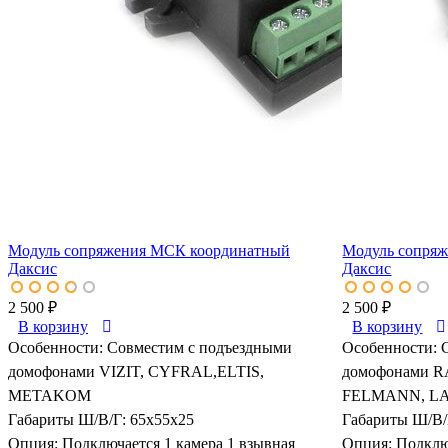
Модуль сопряжения МСК координатный
Модуль сопря
Даксис
Даксис
2 500 ₽
2 500 ₽
В корзину
В корзину
Особенности:
Совместим с подъездными
Особенности:
домофонами VIZIT, CYFRAL,ELTIS,
домофонами 
METAKOM
FELMANN, L
Габариты Ш/В/Г:
65х55х25
Габариты Ш/В/
Опция:
Подключается 1 камера 1 взывная
Опция:
Подклю