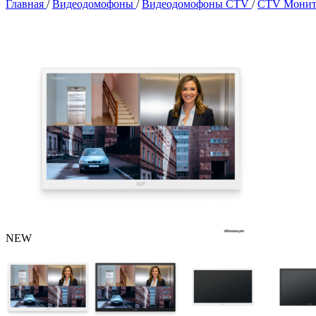
Главная
/
Видеодомофоны
/
Видеодомофоны CTV
/
CTV Монит
NEW