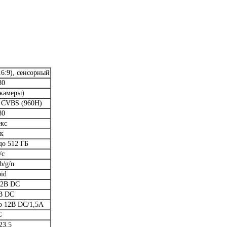
16:9), сенсорный
80
 камеры)
 CVBS (960H)
80
кс
ек
до 512 ГБ
/с
b/g/n
id
12В DC
В DC
о 12В DC/1,5А
С
23,5