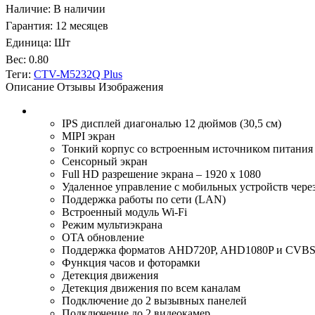
Наличие
:
В наличии
Гарантия
:
12 месяцев
Единица
:
Шт
Вес
:
0.80
Теги:
CTV-M5232Q Plus
Описание
Отзывы
Изображения
IPS дисплей диагональю 12 дюймов (30,5 см)
MIPI экран
Тонкий корпус со встроенным источником питания
Сенсорный экран
Full HD разрешение экрана – 1920 x 1080
Удаленное управление с мобильных устройств чере
Поддержка работы по сети (LAN)
Встроенный модуль Wi-Fi
Режим мультиэкрана
OTA обновление
Поддержка форматов AHD720P, AHD1080P и CVBS
Функция часов и фоторамки
Детекция движения
Детекция движения по всем каналам
Подключение до 2 вызывных панелей
Подключение до 2 видеокамер