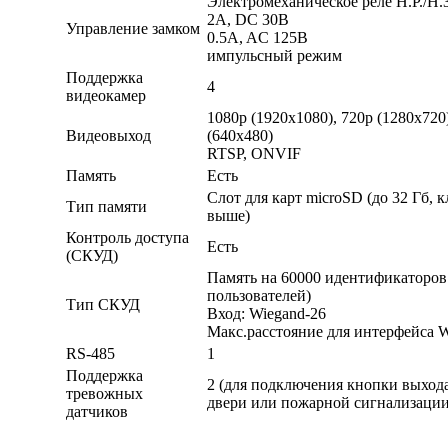
Электромеханическое реле Н.Р./Н.З
2A, DC 30В
Управление замком
0.5A, AC 125В
импульсный режим
Поддержка
4
видеокамер
1080p (1920х1080), 720p (1280x72
Видеовыход
(640x480)
RTSP, ONVIF
Память
Есть
Слот для карт microSD (до 32 Гб, к
Тип памяти
выше)
Контроль доступа
Есть
(СКУД)
Память на 60000 идентификаторов 
пользователей)
Тип СКУД
Вход: Wiegand-26
Макс.расстояние для интерфейса W
RS-485
1
Поддержка
2 (для подключения кнопки выхода
тревожных
двери или пожарной сигнализации
датчиков