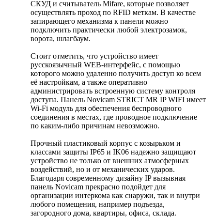
СКУД и считыватель Mifare, которые позволяет
осуществлять проход по RFID меткам. В качестве
запирающего механизма к панели можно
подключить практически любой электрозамок,
ворота, шлагбаум.
Стоит отметить, что устройство имеет
русскоязычный WEB-интерфейс, с помощью
которого можно удаленно получить доступ ко всем
её настройкам, а также оперативно
администрировать встроенную систему контроля
доступа. Панель Novicam STRICT MR IP WIFI имеет
Wi-Fi модуль для обеспечения беспроводного
соединения в местах, где проводное подключение
по каким-либо причинам невозможно.
Прочный пластиковый корпус с козырьком и
классами защиты IP65 и IK06 надежно защищают
устройство не только от внешних атмосферных
воздействий, но и от механических ударов.
Благодаря современному дизайну IP вызывная
панель Novicam прекрасно подойдет для
организации интеркома как снаружи, так и внутри
любого помещения, например подъезда,
загородного дома, квартиры, офиса, склада.