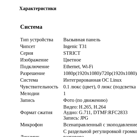
Характеристики
Система
Тип устройства
Вызывная панель
Чипсет
Ingenic T31
Серия
STRICT
Изображение
Цветное
Подключение
Ethernet, Wi-Fi
Разрешение
1080p(1920x1080)/720p(1920x1080
Система
Интегрированная OC Linux
Чувствительность
0.1 люкс (цвет), 0 люкс (подсветка 
Мелодии
1
Запись
Фото (по движению)
Видео: H.265, H.264
Формат сжатия
Аудио: G.711, DTMF:RFC2833
Запись: JPG
Микрофон
Всенаправленный с эхоподавлени
С раздельной регулировкой громко
Динамик
разговора