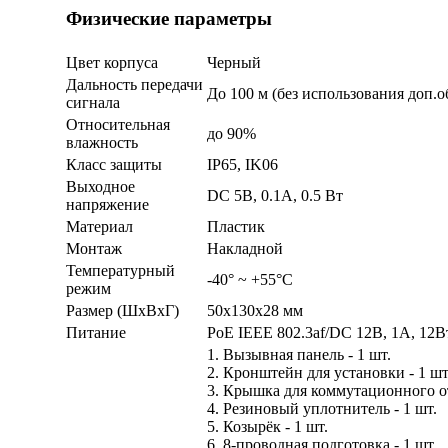
Физические параметры
Цвет корпуса
Черный
Дальность передачи
До 100 м (без использования доп.
сигнала
Относительная
до 90%
влажность
Класс защиты
IP65, IK06
Выходное
DC 5В, 0.1А, 0.5 Вт
напряжение
Материал
Пластик
Монтаж
Накладной
Температурный
-40° ~ +55°С
режим
Размер (ШxВxГ)
50x130x28 мм
Питание
PoE IEEE 802.3af/DC 12В, 1A, 12В
1. Вызывная панель - 1 шт.
2. Кронштейн для установки - 1 шт
3. Крышка для коммутационного от
4. Резиновый уплотнитель - 1 шт.
5. Козырёк - 1 шт.
6. 8-проводная подготовка - 1 шт.