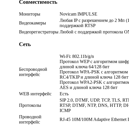
Совместимость
Мониторы
Novicam IMPULSE
Любая IP с разрешением до 2 Мп (
Видеокамеры
поддержкой RTSP
Видеорегистраторы
Любой с поддержкой протокола 
Сеть
Wi-Fi: 802.11b/g/n
Протокол WEP c алгоритмом шиф
длиной ключа 64/128 бит
Беспроводной
Протокол WPA-PSK c алгоритмом
интерфейс
RC4/TKIP и длиной ключа 128 бит
Протокол WPA2-PSK с алгоритмо
AES и длиной ключа 128 бит
WEB интерфейс
Есть
SIP 2.0, DTMF, UDP, TCP, TLS, RT
Протоколы
RTSP, DTMF, NTP, DNS, HTTP, DH
ICMP
Проводной
RJ-45 10M/100M Adaptive Ethernet I
интерфейс