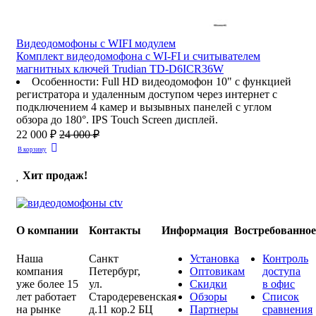
Видеодомофоны c WIFI модулем
Комплект видеодомофона с WI-FI и считывателем
магнитных ключей Trudian TD-D6ICR36W
Особенности
:
Full HD видеодомофон 10" с функцией
регистратора и удаленным доступом через интернет с
подключением 4 камер и вызывных панелей с углом
обзора до 180°. IPS Touch Screen дисплей.
22 000 ₽
24 000 ₽
В корзину
Хит продаж!
О компании
Контакты
Информация
Востребованно
Наша
Санкт
Установка
Контроль
компания
Петербург
,
Оптовикам
доступа
уже более 15
ул.
Скидки
в офис
лет работает
Стародеревенская
Обзоры
Список
на рынке
д.11 кор.2 БЦ
Партнеры
сравнения