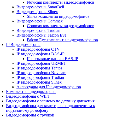
Novicam комплекты видеодомофонов
Видеодомофоны SmartBell
Видеодомофоны Slinex
Slinex комплекты видеодомофонов
Видеодомофоны Commax
Commax комплекты видеодомофонов
Видеодомофоны Trudian
Видеодомофоны Falcon Eye
Falcon Eye комплекты видеодомофонов
IP Видеодомофоны
IP видеодомофоны CTV
IP видеодомофоны BAS-IP
IP вызывные панели BAS-IP
IP видеодомофоны URMET
IP видеодомофоны Tantos
IP видеодомофоны Novicam
IP видеодомофоны Trudian
IP видеодомофоны Slinex
Аксессуары для IP видеодомофонов
Комплекты видеодомофона
Видеодомофоны с WIFI
Видеодомофоны с записью по датчику движения
Видеодомофоны для квартиры с подключением к
подъездному домофону
Видеодомофоны с трубкой