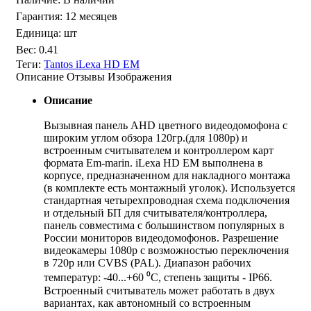
Гарантия
:
12 месяцев
Единица
:
шт
Вес
:
0.41
Теги:
Tantos iLexa HD EM
Описание
Отзывы
Изображения
Описание
Вызывная панель AHD цветного видеодомофона с
широким углом обзора 120гр.(для 1080p) и
встроенным считывателем и контроллером карт
формата Em-marin. iLexa HD EM выполнена в
корпусе, предназначенном для накладного монтажа
(в комплекте есть монтажный уголок). Используется
стандартная четырехпроводная схема подключения
и отдельный БП для считывателя/контроллера,
панель совместима с большинством популярных в
России мониторов видеодомофонов. Разрешение
видеокамеры 1080р с возможностью переключения
в 720p или CVBS (PAL). Диапазон рабочих
температур: -40...+60 ⁰С, степень защиты - IP66.
Встроенный считыватель может работать в двух
вариантах, как автономный со встроенным