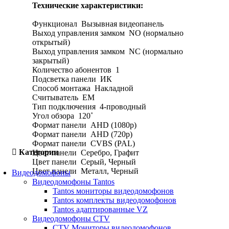
Технические характеристики:
Функционал
Вызывная видеопанель
Выход управления замком
NO (нормально
открытый)
Выход управления замком
NC (нормально
закрытый)
Количество абонентов
1
Подсветка панели
ИК
Способ монтажа
Накладной
Считыватель
EM
Тип подключения
4-проводный
Угол обзора
120˚
Формат панели
AHD (1080p)
Формат панели
AHD (720p)
Формат панели
CVBS (PAL)
Категории
Цвет панели
Серебро, Графит
Цвет панели
Серый, Черный
Цвет панели
Металл, Черный
Видеодомофоны
Видеодомофоны Tantos
Tantos мониторы видеодомофонов
Tantos комплекты видеодомофонов
Tantos адаптированные VZ
Видеодомофоны CTV
CTV Мониторы видеодомофонов