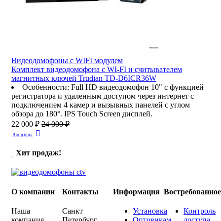
Видеодомофоны c WIFI модулем
Комплект видеодомофона с WI-FI и считывателем
магнитных ключей Trudian TD-D6ICR36W
Особенности
:
Full HD видеодомофон 10" с функцией
регистратора и удаленным доступом через интернет с
подключением 4 камер и вызывных панелей с углом
обзора до 180°. IPS Touch Screen дисплей.
22 000 ₽
24 000 ₽
В корзину
Хит продаж!
О компании
Контакты
Информация
Востребованно
Наша
Санкт
Установка
Контроль
компания
Петербург
,
Оптовикам
доступа