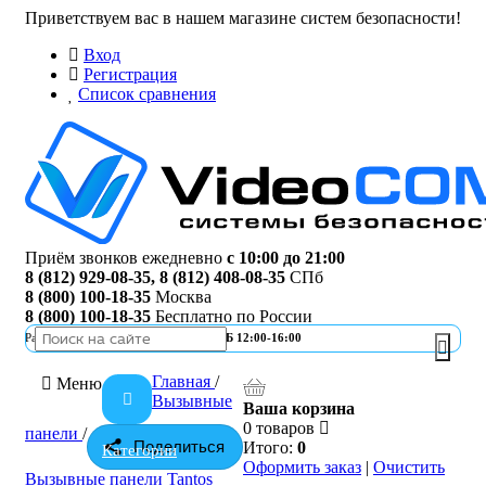
Приветствуем вас в нашем магазине систем безопасности!
Вход
Регистрация
Список сравнения
Приём звонков ежедневно
с 10:00 до 21:00
8 (812) 929-08-35
,
8 (812) 408-08-35
СПб
8 (800) 100-18-35
Москва
8 (800) 100-18-35
Бесплатно по России
Работа офиса
ПН-ПТ 10:00-19:00 | СБ 12:00-16:00
Главная
/
Меню
Вызывные
Ваша корзина
0 товаров
панели
/
Поделиться
Итого:
0
Категории
Оформить заказ
|
Очистить
Вызывные панели Tantos