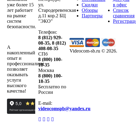
уже более 15
ул.
Скидки
в офис
лет работает
Стародеревенская
Обзоры
Список
на рынке
д.11 кор.2 БЦ
Партнеры
сравнения
систем
"ЭКО"
Регистрац
безопасности.
Телефон:
8 (812) 929-
08-35
,
8 (812)
А
408-08-35
Videocom-sb.ru © 2026
.
накопленный
СПб
опыт и
8 (800) 100-
профессионализм
18-35
позволяет
Москва
оказывать
8 (800) 100-
услуги
18-35
высокого
Бесплатно по
качества!
России
E-mail:
videocomspb@yandex.ru