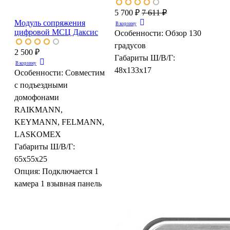
5 700 ₽
7 611 ₽
Модуль сопряжения
В корзину
цифровой МСЦ Даксис
Особенности:
Обзор 130
градусов
2 500 ₽
Габариты Ш/В/Г:
В корзину
48х133х17
Особенности:
Совместим
с подъездными
домофонами
RAIKMANN,
KEYMANN, FELMANN,
LASKOMEX
Габариты Ш/В/Г:
65х55х25
Опция:
Подключается 1
камера 1 взывная панель