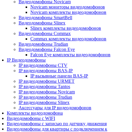
Видеодомофоны Novicam
Novicam мониторы видеодомофонов
Novicam комплекты видеодомофонов
Видеодомофоны SmartBell
Видеодомофоны Slinex
Slinex комплекты видеодомофонов
Видеодомофоны Commax
Commax комплекты видеодомофонов
Видеодомофоны Trudian
Видеодомофоны Falcon Eye
Falcon Eye комплекты видеодомофонов
IP Видеодомофоны
IP видеодомофоны CTV
IP видеодомофоны BAS-IP
IP вызывные панели BAS-IP
IP видеодомофоны URMET
IP видеодомофоны Tantos
IP видеодомофоны Novicam
IP видеодомофоны Trudian
IP видеодомофоны Slinex
Аксессуары для IP видеодомофонов
Комплекты видеодомофона
Видеодомофоны с WIFI
Видеодомофоны с записью по датчику движения
Видеодомофоны для квартиры с подключением к