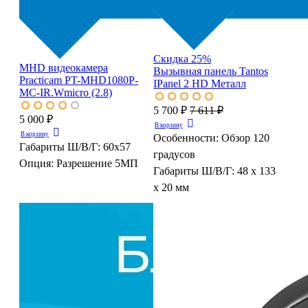
Скидка 25%
MHD видеокамера
Вызывная панель Tantos
Practicam PT-MHD1080P-
IPanel 2 HD Металл
MC-IR.Wmicro (2.8)
5 700 ₽
7 611 ₽
5 000 ₽
В корзину
В корзину
Особенности:
Обзор 120
Габариты Ш/В/Г:
60x57
градусов
Опция:
Разрешение 5МП
Габариты Ш/В/Г:
48 х 133
х 20 мм