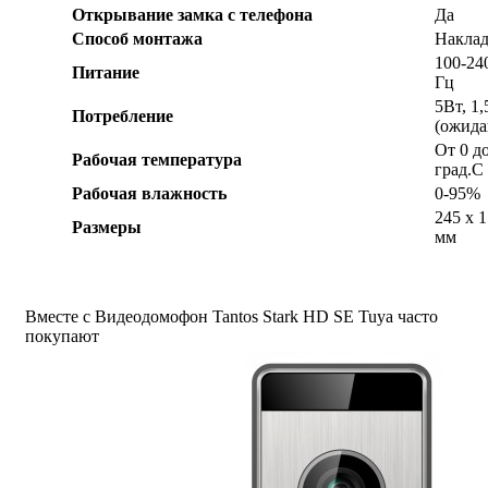
Открывание замка с телефона
Да
Способ монтажа
Накла
100-24
Питание
Гц
5Вт, 1
Потребление
(ожида
От 0 д
Рабочая температура
град.С
Рабочая влажность
0-95%
245 x 1
Размеры
мм
Вместе с Видеодомофон Tantos Stark HD SE Tuya часто
покупают