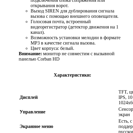
подключения блока сопряжения или
открывания ворот.
Выход SIREN для дублирования сигнала
вызова с помощью внешнего оповещателя.
Голосовая почта, встроенный
видеорегистратор (детектор движения на 1
канал).
Возможность установки мелодии в формате
MP3 в качестве сигнала вызова.
Цвет корпуса: белый.
Внимание:
монитор не совместим с вызывной
панелью Corban HD
Характеристики:
TFT, ц
Дисплей
IPS, 1
1024х6
Сенсо
Управление
экран
Есть, с
Экранное меню
подде
русско