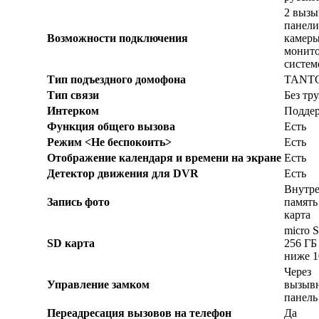
2 выз
панели
Возможности подключения
камеры
монито
систем
Тип подъездного домофона
TANT
Тип связи
Без тр
Интерком
Поддер
Функция общего вызова
Есть
Режим <Не беспокоить>
Есть
Отображение календаря и времени на экране
Есть
Детектор движения для DVR
Есть
Внутр
Запись фото
память
карта
micro S
SD карта
256 ГБ
ниже 1
Через
Управление замком
вызыв
панель
Переадресация вызовов на телефон
Да