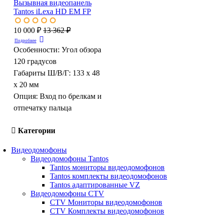
Вызывная видеопанель
Tantos iLexa HD EM FP
10 000 ₽
13 362 ₽
Подробнее
Особенности:
Угол обзора
120 градусов
Габариты Ш/В/Г:
133 х 48
х 20 мм
Опция:
Вход по брелкам и
отпечатку пальца
Категории
Видеодомофоны
Видеодомофоны Tantos
Tantos мониторы видеодомофонов
Tantos комплекты видеодомофонов
Tantos адаптированные VZ
Видеодомофоны CTV
CTV Мониторы видеодомофонов
CTV Комплекты видеодомофонов