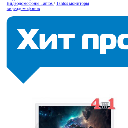
Видеодомофоны Tantos
/
Tantos мониторы
видеодомофонов