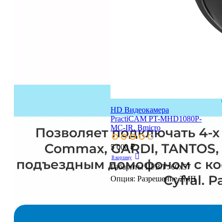
HD Видеокамера
PractiCAM PT-MHD1080P-
MC-IR. Bmicro
5 000 ₽
В корзину
Габариты Ш/В/Г:
60х57
Опция:
Разрешение 2МП