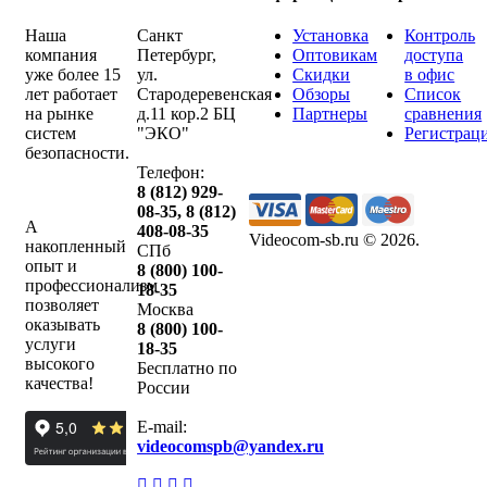
Наша
Санкт
Установка
Контроль
компания
Петербург
,
Оптовикам
доступа
уже более 15
ул.
Скидки
в офис
лет работает
Стародеревенская
Обзоры
Список
на рынке
д.11 кор.2 БЦ
Партнеры
сравнения
систем
"ЭКО"
Регистрац
безопасности.
Телефон:
8 (812) 929-
08-35
,
8 (812)
А
408-08-35
Videocom-sb.ru © 2026
.
накопленный
СПб
опыт и
8 (800) 100-
профессионализм
18-35
позволяет
Москва
оказывать
8 (800) 100-
услуги
18-35
высокого
Бесплатно по
качества!
России
E-mail:
videocomspb@yandex.ru