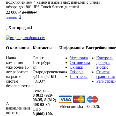
подключением 4 камер и вызывных панелей с углом
обзора до 180°. IPS Touch Screen дисплей.
22 000 ₽
24 000 ₽
В корзину
Хит продаж!
О компании
Контакты
Информация
Востребованно
Наша
Санкт
Установка
Контроль
компания
Петербург
,
Оптовикам
доступа
уже более 15
ул.
Скидки
в офис
лет работает
Стародеревенская
Обзоры
Список
на рынке
д.11 кор.2 БЦ
Партнеры
сравнения
систем
"ЭКО"
Регистрац
безопасности.
Телефон:
8 (812) 929-
08-35
,
8 (812)
А
408-08-35
Videocom-sb.ru © 2026
.
накопленный
СПб
опыт и
8 (800) 100-