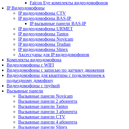
Falcon Eye комплекты видеодомофонов
IP Видеодомофоны
IP видеодомофоны CTV
IP видеодомофоны BAS-IP
IP вызывные панели BAS-IP
IP видеодомофоны URMET
IP видеодомофоны Tantos
IP видеодомофоны Novicam
IP видеодомофоны Trudian
IP видеодомофоны Slinex
Аксессуары для IP видеодомофонов
Комплекты видеодомофона
Видеодомофоны с WIFI
Видеодомофоны с записью по датчику движения
Видеодомофоны для квартиры с подключением к
подъездному домофону
Видеодомофоны с трубкой
Вызывные панели
Вызывные панели Novicam
Вызывные панели 2 абонента
Вызывные панели Tantos
Вызывные панели 3 абонента
Вызывные панели CTV
Вызывные панели 4 абонента
Вызывные панели Slinex