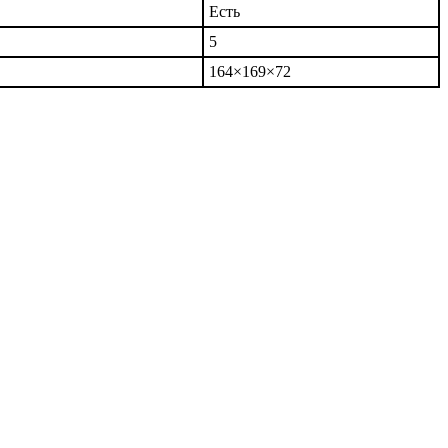
Есть
5
164×169×72