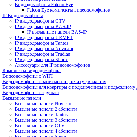
Видеодомофоны Falcon Eye
Falcon Eye комплекты видеодомофонов
IP Видеодомофоны
IP видеодомофоны CTV
IP видеодомофоны BAS-IP
IP вызывные панели BAS-IP
IP видеодомофоны URMET
IP видеодомофоны Tantos
IP видеодомофоны Novicam
IP видеодомофоны Trudian
IP видеодомофоны Slinex
Аксессуары для IP видеодомофонов
Комплекты видеодомофона
Видеодомофоны с WIFI
Видеодомофоны с записью по датчику движения
Видеодомофоны для квартиры с подключением к подъездному
Видеодомофоны с трубкой
Вызывные панели
Вызывные панели Novicam
Вызывные панели 2 абонента
Вызывные панели Tantos
Вызывные панели 3 абонента
Вызывные панели CTV
Вызывные панели 4 абонента
Вызывные панели Slinex