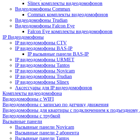
Slinex комплекты видеодомофонов
Видеодомофоны Commax
Commax комплекты видеодомофонов
Видеодомофоны Trudian
Видеодомофоны Falcon Eye
Falcon Eye комплекты видеодомофонов
IP Видеодомофоны
IP видеодомофоны CTV
IP видеодомофоны BAS-IP
IP вызывные панели BAS-IP
IP видеодомофоны URMET
IP видеодомофоны Tantos
IP видеодомофоны Novicam
IP видеодомофоны Trudian
IP видеодомофоны Slinex
Аксессуары для IP видеодомофонов
Комплекты видеодомофона
Видеодомофоны с WIFI
Видеодомофоны с записью по датчику движения
Видеодомофоны для квартиры с подключением к подъездному
Видеодомофоны с трубкой
Вызывные панели
Вызывные панели Novicam
Вызывные панели 2 абонента
Вызывные панели Tantos