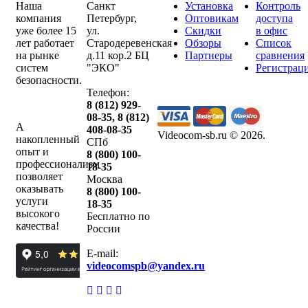
Наша
Санкт
Установка
Контроль
компания
Петербург
,
Оптовикам
доступа
уже более 15
ул.
Скидки
в офис
лет работает
Стародеревенская
Обзоры
Список
на рынке
д.11 кор.2 БЦ
Партнеры
сравнения
систем
"ЭКО"
Регистрац
безопасности.
Телефон:
8 (812) 929-
08-35
,
8 (812)
А
408-08-35
Videocom-sb.ru © 2026
.
накопленный
СПб
опыт и
8 (800) 100-
профессионализм
18-35
позволяет
Москва
оказывать
8 (800) 100-
услуги
18-35
высокого
Бесплатно по
качества!
России
E-mail:
videocomspb@yandex.ru