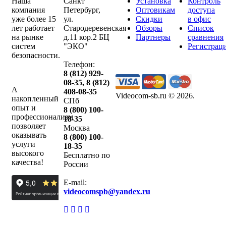
Наша
Санкт
Установка
Контроль
компания
Петербург
,
Оптовикам
доступа
уже более 15
ул.
Скидки
в офис
лет работает
Стародеревенская
Обзоры
Список
на рынке
д.11 кор.2 БЦ
Партнеры
сравнения
систем
"ЭКО"
Регистрац
безопасности.
Телефон:
8 (812) 929-
08-35
,
8 (812)
А
408-08-35
Videocom-sb.ru © 2026
.
накопленный
СПб
опыт и
8 (800) 100-
профессионализм
18-35
позволяет
Москва
оказывать
8 (800) 100-
услуги
18-35
высокого
Бесплатно по
качества!
России
E-mail:
videocomspb@yandex.ru