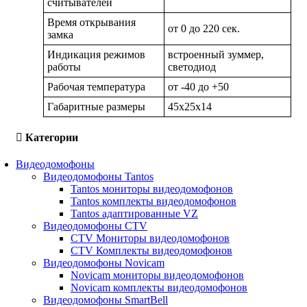
считывателей
Время открывания
от 0 до 220 cек.
замка
Индикация режимов
встроенный зуммер,
работы
светодиод
Рабочая температура
от -40 до +50
Габаритные размеры
45х25х14
Категории
Видеодомофоны
Видеодомофоны Tantos
Tantos мониторы видеодомофонов
Tantos комплекты видеодомофонов
Tantos адаптированные VZ
Видеодомофоны CTV
CTV Мониторы видеодомофонов
CTV Комплекты видеодомофонов
Видеодомофоны Novicam
Novicam мониторы видеодомофонов
Novicam комплекты видеодомофонов
Видеодомофоны SmartBell