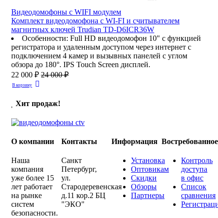
Видеодомофоны c WIFI модулем
Комплект видеодомофона с WI-FI и считывателем
магнитных ключей Trudian TD-D6ICR36W
Особенности
:
Full HD видеодомофон 10" с функцией
регистратора и удаленным доступом через интернет с
подключением 4 камер и вызывных панелей с углом
обзора до 180°. IPS Touch Screen дисплей.
22 000 ₽
24 000 ₽
В корзину
Хит продаж!
О компании
Контакты
Информация
Востребованно
Наша
Санкт
Установка
Контроль
компания
Петербург
,
Оптовикам
доступа
уже более 15
ул.
Скидки
в офис
лет работает
Стародеревенская
Обзоры
Список
на рынке
д.11 кор.2 БЦ
Партнеры
сравнения
систем
"ЭКО"
Регистрац
безопасности.