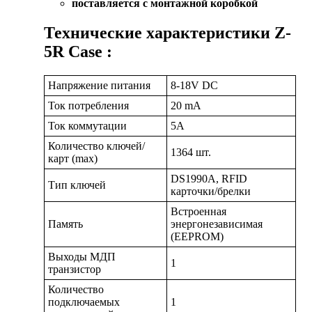
поставляется с монтажной коробкой
Технические характеристики Z-
5R Case :
Напряжение питания
8-18V DC
Ток потребления
20 mA
Ток коммутации
5А
Количество ключей/
1364 шт.
карт (max)
DS1990A, RFID
Тип ключей
карточки/брелки
Встроенная
Память
энергонезависимая
(EEPROM)
Выходы МДП
1
транзистор
Количество
подключаемых
1