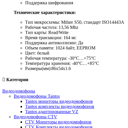
Поддержка шифрования
Технические характеристики:
Тип микросхемы: Mifare S50, стандарт ISO14443А
Рабочая частота: 13,56 Mhz
Тип карты: Read/Write
Время транзакции: 164 мс
Поддержка антиколлизии: Да
Объем памяти: 1024 байт, EEPROM
Цвет: белый
Рабочая температура: -30°С…+75°С
Температура хранения: -40°С…+85°С
Размеры(мм):86х54х1.6
Категории
Видеодомофоны
Видеодомофоны Tantos
Tantos мониторы видеодомофонов
Tantos комплекты видеодомофонов
Tantos адаптированные VZ
Видеодомофоны CTV
CTV Мониторы видеодомофонов
CTV Комплекты видеодомофонов