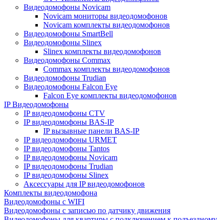
Видеодомофоны Novicam
Novicam мониторы видеодомофонов
Novicam комплекты видеодомофонов
Видеодомофоны SmartBell
Видеодомофоны Slinex
Slinex комплекты видеодомофонов
Видеодомофоны Commax
Commax комплекты видеодомофонов
Видеодомофоны Trudian
Видеодомофоны Falcon Eye
Falcon Eye комплекты видеодомофонов
IP Видеодомофоны
IP видеодомофоны CTV
IP видеодомофоны BAS-IP
IP вызывные панели BAS-IP
IP видеодомофоны URMET
IP видеодомофоны Tantos
IP видеодомофоны Novicam
IP видеодомофоны Trudian
IP видеодомофоны Slinex
Аксессуары для IP видеодомофонов
Комплекты видеодомофона
Видеодомофоны с WIFI
Видеодомофоны с записью по датчику движения
Видеодомофоны для квартиры с подключением к подъездному