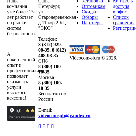
Наша
Санкт
Установка
Контроль
компания
Петербург
,
Оптовикам
доступа
уже более 15
ул.
Скидки
в офис
лет работает
Стародеревенская
Обзоры
Список
на рынке
д.11 кор.2 БЦ
Партнеры
сравнения
систем
"ЭКО"
Регистрац
безопасности.
Телефон:
8 (812) 929-
08-35
,
8 (812)
А
408-08-35
Videocom-sb.ru © 2026
.
накопленный
СПб
опыт и
8 (800) 100-
профессионализм
18-35
позволяет
Москва
оказывать
8 (800) 100-
услуги
18-35
высокого
Бесплатно по
качества!
России
E-mail:
videocomspb@yandex.ru