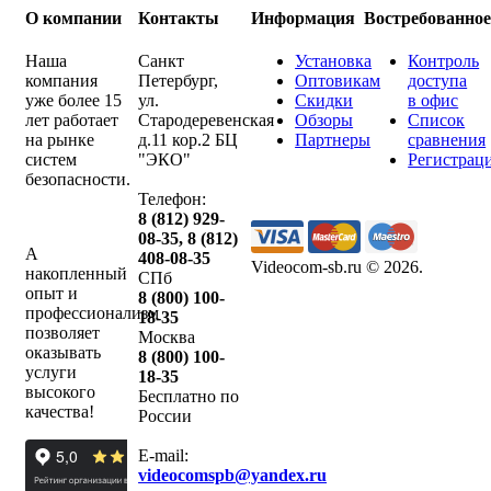
О компании
Контакты
Информация
Востребованно
Наша
Санкт
Установка
Контроль
компания
Петербург
,
Оптовикам
доступа
уже более 15
ул.
Скидки
в офис
лет работает
Стародеревенская
Обзоры
Список
на рынке
д.11 кор.2 БЦ
Партнеры
сравнения
систем
"ЭКО"
Регистрац
безопасности.
Телефон:
8 (812) 929-
08-35
,
8 (812)
А
408-08-35
Videocom-sb.ru © 2026
.
накопленный
СПб
опыт и
8 (800) 100-
профессионализм
18-35
позволяет
Москва
оказывать
8 (800) 100-
услуги
18-35
высокого
Бесплатно по
качества!
России
E-mail:
videocomspb@yandex.ru