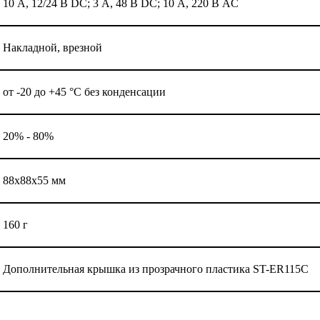
10 А, 12/24 В DC; 3 А, 48 В DC; 10 А, 220 В AC
Накладной, врезной
от -20 до +45 °С без конденсации
20% - 80%
88х88х55 мм
160 г
Дополнительная крышка из прозрачного пластика ST-ER115С