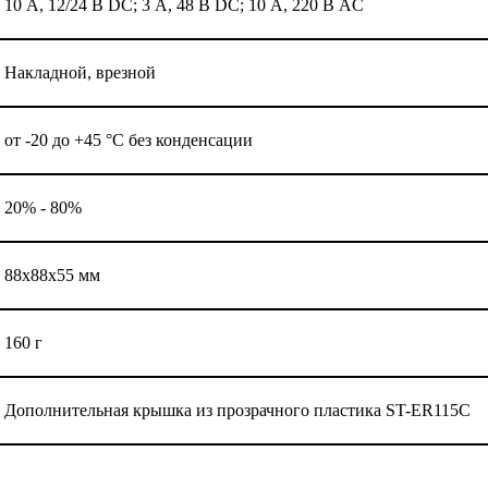
10 А, 12/24 В DC; 3 А, 48 В DC; 10 А, 220 В AC
Накладной, врезной
от -20 до +45 °С без конденсации
20% - 80%
88х88х55 мм
160 г
Дополнительная крышка из прозрачного пластика ST-ER115С