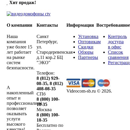
Хит продаж!
О компании
Контакты
Информация
Востребованно
Наша
Санкт
Установка
Контроль
компания
Петербург
,
Оптовикам
доступа
уже более 15
ул.
Скидки
в офис
лет работает
Стародеревенская
Обзоры
Список
на рынке
д.11 кор.2 БЦ
Партнеры
сравнения
систем
"ЭКО"
Регистрац
безопасности.
Телефон:
8 (812) 929-
08-35
,
8 (812)
А
408-08-35
Videocom-sb.ru © 2026
.
накопленный
СПб
опыт и
8 (800) 100-
профессионализм
18-35
позволяет
Москва
оказывать
8 (800) 100-
услуги
18-35
высокого
Бесплатно по
качества!