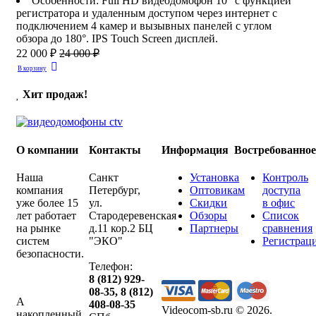
Особенности
:
Full HD видеодомофон 10" с функцией
регистратора и удаленным доступом через интернет с
подключением 4 камер и вызывных панелей с углом
обзора до 180°. IPS Touch Screen дисплей.
22 000 ₽
24 000 ₽
В корзину
Хит продаж!
О компании
Контакты
Информация
Востребованно
Наша
Санкт
Установка
Контроль
компания
Петербург
,
Оптовикам
доступа
уже более 15
ул.
Скидки
в офис
лет работает
Стародеревенская
Обзоры
Список
на рынке
д.11 кор.2 БЦ
Партнеры
сравнения
систем
"ЭКО"
Регистрац
безопасности.
Телефон:
8 (812) 929-
08-35
,
8 (812)
А
408-08-35
Videocom-sb.ru © 2026
.
накопленный