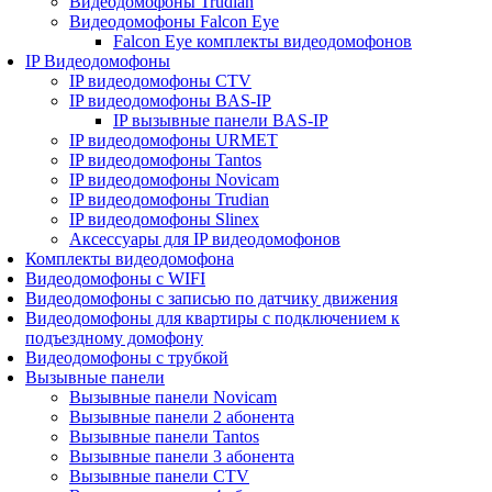
Видеодомофоны Trudian
Видеодомофоны Falcon Eye
Falcon Eye комплекты видеодомофонов
IP Видеодомофоны
IP видеодомофоны CTV
IP видеодомофоны BAS-IP
IP вызывные панели BAS-IP
IP видеодомофоны URMET
IP видеодомофоны Tantos
IP видеодомофоны Novicam
IP видеодомофоны Trudian
IP видеодомофоны Slinex
Аксессуары для IP видеодомофонов
Комплекты видеодомофона
Видеодомофоны с WIFI
Видеодомофоны с записью по датчику движения
Видеодомофоны для квартиры с подключением к
подъездному домофону
Видеодомофоны с трубкой
Вызывные панели
Вызывные панели Novicam
Вызывные панели 2 абонента
Вызывные панели Tantos
Вызывные панели 3 абонента
Вызывные панели CTV