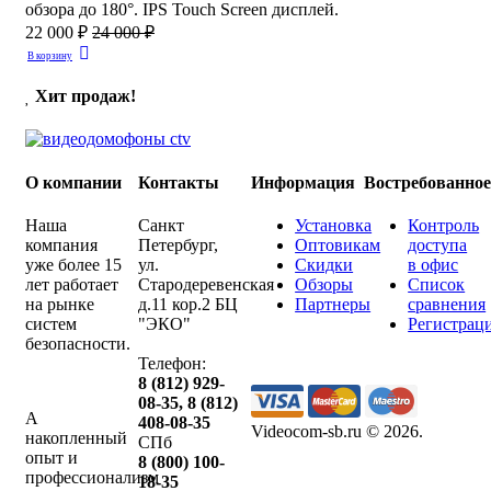
обзора до 180°. IPS Touch Screen дисплей.
22 000 ₽
24 000 ₽
В корзину
Хит продаж!
О компании
Контакты
Информация
Востребованно
Наша
Санкт
Установка
Контроль
компания
Петербург
,
Оптовикам
доступа
уже более 15
ул.
Скидки
в офис
лет работает
Стародеревенская
Обзоры
Список
на рынке
д.11 кор.2 БЦ
Партнеры
сравнения
систем
"ЭКО"
Регистрац
безопасности.
Телефон:
8 (812) 929-
08-35
,
8 (812)
А
408-08-35
Videocom-sb.ru © 2026
.
накопленный
СПб
опыт и
8 (800) 100-
профессионализм
18-35