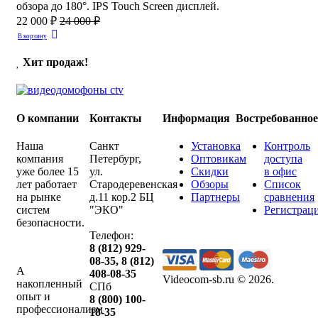
обзора до 180°. IPS Touch Screen дисплей.
22 000 ₽
24 000 ₽
В корзину
Хит продаж!
О компании
Контакты
Информация
Востребованно
Наша
Санкт
Установка
Контроль
компания
Петербург
,
Оптовикам
доступа
уже более 15
ул.
Скидки
в офис
лет работает
Стародеревенская
Обзоры
Список
на рынке
д.11 кор.2 БЦ
Партнеры
сравнения
систем
"ЭКО"
Регистрац
безопасности.
Телефон:
8 (812) 929-
08-35
,
8 (812)
А
408-08-35
Videocom-sb.ru © 2026
.
накопленный
СПб
опыт и
8 (800) 100-
профессионализм
18-35