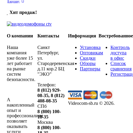
В корзину
Хит продаж!
О компании
Контакты
Информация
Востребованно
Наша
Санкт
Установка
Контроль
компания
Петербург
,
Оптовикам
доступа
уже более 15
ул.
Скидки
в офис
лет работает
Стародеревенская
Обзоры
Список
на рынке
д.11 кор.2 БЦ
Партнеры
сравнения
систем
"ЭКО"
Регистрац
безопасности.
Телефон:
8 (812) 929-
08-35
,
8 (812)
А
408-08-35
Videocom-sb.ru © 2026
.
накопленный
СПб
опыт и
8 (800) 100-
профессионализм
18-35
позволяет
Москва
оказывать
8 (800) 100-
услуги
18-35