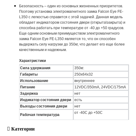
Безопасность – один из основных жизненных приоритетов.
Поэтому установка электромагнитного замка Falcon Eye FE-
L350 с легкостью справится с этой задачей. Данная модель
обладает индикатором состояния двери (открыта\закрыта) и
способна работать при температуре от -40 до +50 градусов.
Еще одним основным преимуществом электромагнитного
замка Falcon Eye FE-L350 является то, что он способен
выдержать силу нагрузки до 350кг, что делает его еще более
качественным и надежным.
Характристики
Сила удержания
350кг.
Габариты
250х64х32
Использование
внутреннее
Питание
12VDC/350mA, 24VDC/175mA
Задержка
нет
Индикатор состояния двери
есть
Выходы состояния двери
нет
от -40С до +50С
Рабочая температура
Категории