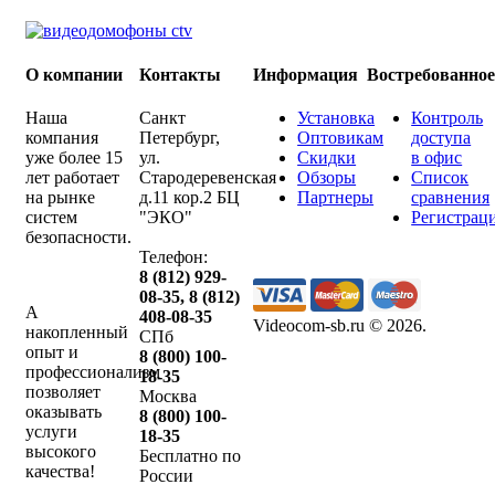
О компании
Контакты
Информация
Востребованно
Наша
Санкт
Установка
Контроль
компания
Петербург
,
Оптовикам
доступа
уже более 15
ул.
Скидки
в офис
лет работает
Стародеревенская
Обзоры
Список
на рынке
д.11 кор.2 БЦ
Партнеры
сравнения
систем
"ЭКО"
Регистрац
безопасности.
Телефон:
8 (812) 929-
08-35
,
8 (812)
А
408-08-35
Videocom-sb.ru © 2026
.
накопленный
СПб
опыт и
8 (800) 100-
профессионализм
18-35
позволяет
Москва
оказывать
8 (800) 100-
услуги
18-35
высокого
Бесплатно по
качества!
России