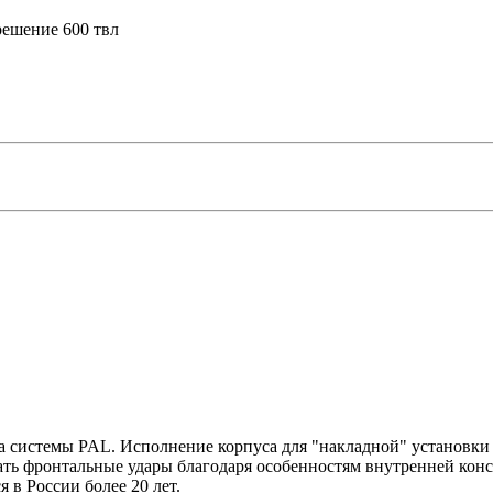
решение 600 твл
та системы PAL. Исполнение корпуса для "накладной" установки
ь фронтальные удары благодаря особенностям внутренней конст
 в России более 20 лет.