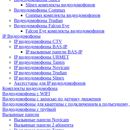
Slinex комплекты видеодомофонов
Видеодомофоны Commax
Commax комплекты видеодомофонов
Видеодомофоны Trudian
Видеодомофоны Falcon Eye
Falcon Eye комплекты видеодомофонов
IP Видеодомофоны
IP видеодомофоны CTV
IP видеодомофоны BAS-IP
IP вызывные панели BAS-IP
IP видеодомофоны URMET
IP видеодомофоны Tantos
IP видеодомофоны Novicam
IP видеодомофоны Trudian
IP видеодомофоны Slinex
Аксессуары для IP видеодомофонов
Комплекты видеодомофона
Видеодомофоны с WIFI
Видеодомофоны с записью по датчику движения
Видеодомофоны для квартиры с подключением к подъездному
Видеодомофоны с трубкой
Вызывные панели
Вызывные панели Novicam
Вызывные панели 2 абонента