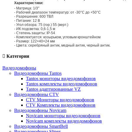
Характеристики:
- Матрица: 1/3"
- Рабочий диапазон температур: от -30°C до +50°C
- Разрешение: 600 ТВЛ
- Питание: 12 В
- Угол обзора: 75 (гор.) 55 (верт.)
- ИК подсветка: 0,6-1,5 м
- Степень защиты: IP-54
- Комплектуется: козырьком, угловым кронштейном
- Размер: 122×40×24 мм
- Цвета: серебряный антик, медный антик, черный антик.
Категории
Видеодомофоны
Видеодомофоны Tantos
Tantos мониторы видеодомофонов
Tantos комплекты видеодомофонов
Tantos адаптированные VZ
Видеодомофоны CTV
CTV Мониторы видеодомофонов
CTV Комплекты видеодомофонов
Видеодомофоны Novicam
Novicam мониторы видеодомофонов
Novicam комплекты видеодомофонов
Видеодомофоны SmartBell
Видеодомофоны Slinex