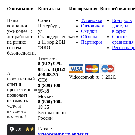
О компании
Контакты
Информация
Востребованно
Наша
Санкт
Установка
Контроль
компания
Петербург
,
Оптовикам
доступа
уже более 15
ул.
Скидки
в офис
лет работает
Стародеревенская
Обзоры
Список
на рынке
д.11 кор.2 БЦ
Партнеры
сравнения
систем
"ЭКО"
Регистрац
безопасности.
Телефон:
8 (812) 929-
08-35
,
8 (812)
А
408-08-35
Videocom-sb.ru © 2026
.
накопленный
СПб
опыт и
8 (800) 100-
профессионализм
18-35
позволяет
Москва
оказывать
8 (800) 100-
услуги
18-35
высокого
Бесплатно по
качества!
России
E-mail:
videocomspb@yandex.ru