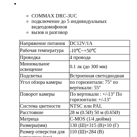
COMMAX DRC-3UC
подключение до 5 индивидуальных
видеодомофонов
вызов и разговор
Напряжение питания
DC12V/1A
Рабочая температура
-10℃~+50℃
Проводка
4 провода
Минимальное
0.1 лк (до 300 мм)
освещение
Подсветка
Встроенная светодиодная
Угол обзора камеры
по горизонтали: 75° по
вертикали: 55°
Поворот камеры
По вертикали : +/-13° По
горизонтали: +/-13°
Система цветности
NTSC или PAL
Расстояние
28 м (0.5Ø) 50 м (0.65Ø)
Матрица
C-МOS (1/4 дюйма)
Размеры(мм)
130 (Ш)×315 (В)×10 (Г)
Размер отверстия для
110 (Ш)×284 (В)