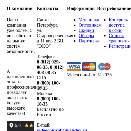
О компании
Контакты
Информация
Востребованно
Наша
Санкт
Установка
Контроль
компания
Петербург
,
Оптовикам
доступа
уже более 15
ул.
Скидки
в офис
лет работает
Стародеревенская
Обзоры
Список
на рынке
д.11 кор.2 БЦ
Партнеры
сравнения
систем
"ЭКО"
Регистрац
безопасности.
Телефон:
8 (812) 929-
08-35
,
8 (812)
А
408-08-35
Videocom-sb.ru © 2026
.
накопленный
СПб
опыт и
8 (800) 100-
профессионализм
18-35
позволяет
Москва
оказывать
8 (800) 100-
услуги
18-35
высокого
Бесплатно по
качества!
России
E-mail:
videocomspb@yandex.ru