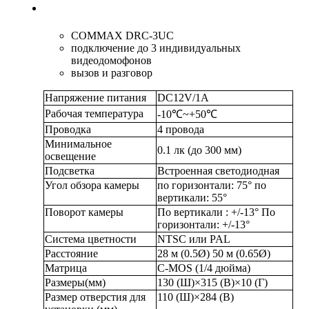
COMMAX DRC-3UC
подключение до 3 индивидуальных
видеодомофонов
вызов и разговор
Напряжение питания
DC12V/1A
Рабочая температура
-10℃~+50℃
Проводка
4 провода
Минимальное
0.1 лк (до 300 мм)
освещение
Подсветка
Встроенная светодиодная
Угол обзора камеры
по горизонтали: 75° по
вертикали: 55°
Поворот камеры
По вертикали : +/-13° По
горизонтали: +/-13°
Система цветности
NTSC или PAL
Расстояние
28 м (0.5Ø) 50 м (0.65Ø)
Матрица
C-МOS (1/4 дюйма)
Размеры(мм)
130 (Ш)×315 (В)×10 (Г)
Размер отверстия для
110 (Ш)×284 (В)