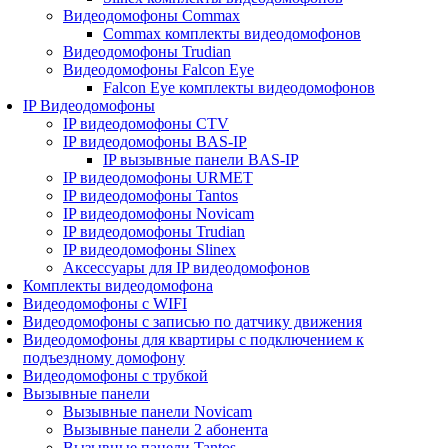
Видеодомофоны Commax
Commax комплекты видеодомофонов
Видеодомофоны Trudian
Видеодомофоны Falcon Eye
Falcon Eye комплекты видеодомофонов
IP Видеодомофоны
IP видеодомофоны CTV
IP видеодомофоны BAS-IP
IP вызывные панели BAS-IP
IP видеодомофоны URMET
IP видеодомофоны Tantos
IP видеодомофоны Novicam
IP видеодомофоны Trudian
IP видеодомофоны Slinex
Аксессуары для IP видеодомофонов
Комплекты видеодомофона
Видеодомофоны с WIFI
Видеодомофоны с записью по датчику движения
Видеодомофоны для квартиры с подключением к
подъездному домофону
Видеодомофоны с трубкой
Вызывные панели
Вызывные панели Novicam
Вызывные панели 2 абонента
Вызывные панели Tantos