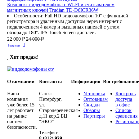
Комплект видеодомофона с WI-FI и считывателем
магнитных ключей Trudian TD-D6ICR36W
Особенности
:
Full HD видеодомофон 10" с функцией
регистратора и удаленным доступом через интернет с
подключением 4 камер и вызывных панелей с углом
обзора до 180°. IPS Touch Screen дисплей.
22 000 ₽
24 000 ₽
В корзину
Хит продаж!
О компании
Контакты
Информация
Востребованно
Наша
Санкт
Установка
Контроль
компания
Петербург
,
Оптовикам
доступа
уже более 15
ул.
Скидки
в офис
лет работает
Стародеревенская
Обзоры
Список
на рынке
д.11 кор.2 БЦ
Партнеры
сравнения
систем
"ЭКО"
Регистрац
безопасности.
Телефон:
8 (812) 929-