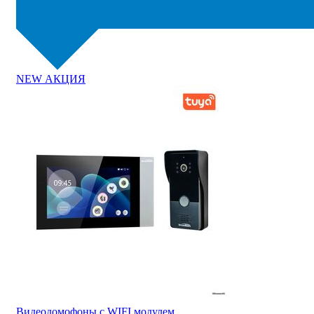
NEW
АКЦИЯ
Видеодомофоны c WIFI модулем