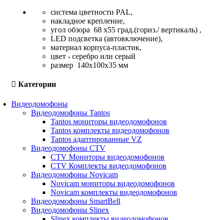
система цветности PAL,
накладное крепление,
угол обзора 68 х55 град.(гориз./ вертикаль) ,
LED подсветка (автовключение),
материал корпуса-пластик,
цвет - серебро или серый
размер 140х100х35 мм
Категории
Видеодомофоны
Видеодомофоны Tantos
Tantos мониторы видеодомофонов
Tantos комплекты видеодомофонов
Tantos адаптированные VZ
Видеодомофоны CTV
CTV Мониторы видеодомофонов
CTV Комплекты видеодомофонов
Видеодомофоны Novicam
Novicam мониторы видеодомофонов
Novicam комплекты видеодомофонов
Видеодомофоны SmartBell
Видеодомофоны Slinex
Slinex комплекты видеодомофонов