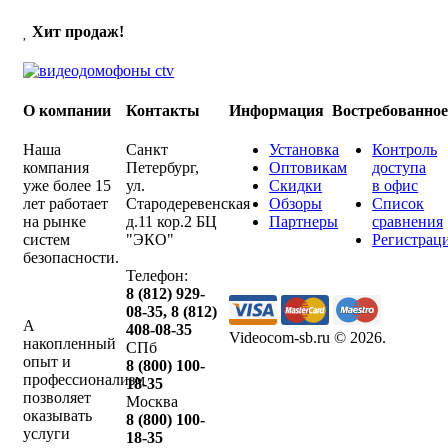
Хит продаж!
О компании
Контакты
Информация
Востребованно
Наша
Санкт
Установка
Контроль
компания
Петербург
,
Оптовикам
доступа
уже более 15
ул.
Скидки
в офис
лет работает
Стародеревенская
Обзоры
Список
на рынке
д.11 кор.2 БЦ
Партнеры
сравнения
систем
"ЭКО"
Регистрац
безопасности.
Телефон:
8 (812) 929-
08-35
,
8 (812)
А
408-08-35
Videocom-sb.ru © 2026
.
накопленный
СПб
опыт и
8 (800) 100-
профессионализм
18-35
позволяет
Москва
оказывать
8 (800) 100-
услуги
18-35