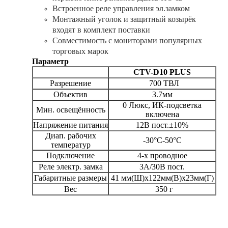
Встроенное реле управления эл.замком
Монтажный уголок и защитный козырёк
входят в комплект поставки
Совместимость с мониторами популярных
торговых марок
Параметр
CTV-D10 PLUS
Разрешение
700 ТВЛ
Объектив
3.7мм
0 Люкс, ИК-подсветка
Мин. освещённость
включена
Напряжение питания
12В пост.±10%
Диап. рабочих
-30°C-50°C
температур
Подключение
4-х проводное
Реле электр. замка
3А/30В пост.
Габаритные размеры
41 мм(Ш)х122мм(В)х23мм(Г)
Вес
350 г