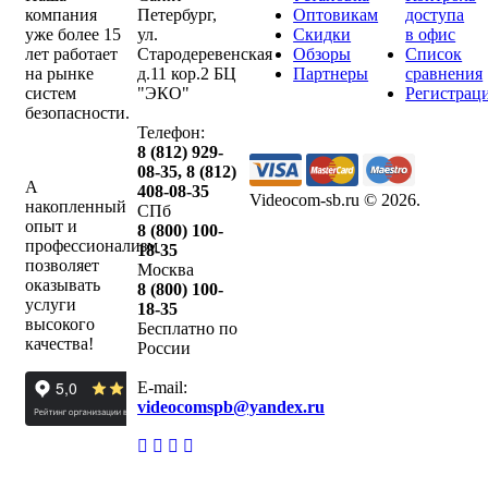
компания
Петербург
,
Оптовикам
доступа
уже более 15
ул.
Скидки
в офис
лет работает
Стародеревенская
Обзоры
Список
на рынке
д.11 кор.2 БЦ
Партнеры
сравнения
систем
"ЭКО"
Регистрац
безопасности.
Телефон:
8 (812) 929-
08-35
,
8 (812)
А
408-08-35
Videocom-sb.ru © 2026
.
накопленный
СПб
опыт и
8 (800) 100-
профессионализм
18-35
позволяет
Москва
оказывать
8 (800) 100-
услуги
18-35
высокого
Бесплатно по
качества!
России
E-mail:
videocomspb@yandex.ru