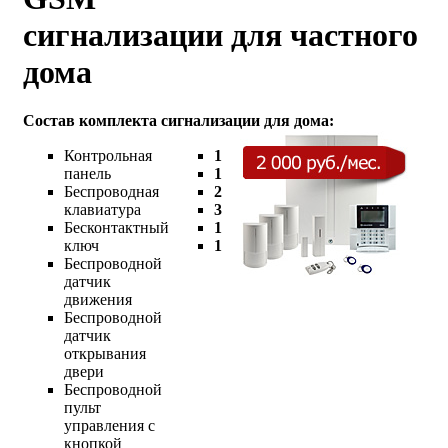
сигнализации для частного
дома
Cостав комплекта сигнализации для дома:
Контрольная
1
панель
1
Беспроводная
2
клавиатура
3
Бесконтактный
1
ключ
1
Беспроводной
датчик
движения
Беспроводной
датчик
открывания
двери
Беспроводной
пульт
управления с
кнопкой